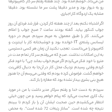
من می‌داد، خوشم آمده بود. چند هفته رفتم سر کار. کامپیوترها
رو به دیوار بود و مدیر دقیقا پشت سر ما نشسته بود. دقیقا
مشابه یک اردوگاه کار اجباری.
اگر اشتباه نکنم بعد از چند هفته کار کردن، قرار شد فردای آن روز
جواب کنکور بیاید. گفته بودند ساعت 7 صبح جواب را اعلام
می‌کنند. کار را طبق معمول به مریم سپردم. مریم در دوره
لیسانس رشته‌ی IT خوانده بود و خوشبختانه کار با اینترنت و
کامپیوتر را می‌دانست. تعجب نکنید آن زمان هر کسی دسترسی
به این امکانات نداشت. صبح که می‌رفتم سر کار تمام مدت در
مترو با خود فکر می‌کردم اگر مریم خواب بماند چی؟ با خود فکر
کردم وقتی رسیدم نزدیک محل کار در آن‌جا به دنبال کافی‌نت
خواهم گشت. فراموش کرده بودم که وقتی می‌رسم آن جا هنوز
هیچ بنی بشری بیدار نشده بود که مغازه را باز کند.
سپردم به دست خدا و رفتم سرکار. مدیر داشت با من در مورد
یک کاری صحبت می‌کرد که پیام خواهر رسید و من چون خیلی
انتظار می‌کشیدم حین صحبت ایشان آن را باز کردم تا ببینم
نتیجه چه شده است. “ساناز رتبه‌ات 72 شده است”. به محض