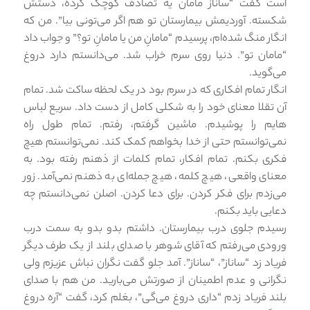
است گفت “ساناز مامان یه تصادف کوچک کرده، دستش
شکسته. آوردیمش بیمارستان تو هم اگر می‌تونی بیا”. من که
انگار منگ شده‌ام، پرسیدم “مامانِ من یا مامانِ تو؟” و جواب داد
“مامان تو”. دنیا روی سرم خراب شد. می‌دانستم دارد دروغ
می‌گوید.
انگار تمام افکاری که در سرم بود در یک لحظه ساکت شد. تمام
آن تقلا معنای خود را به شکلی کامل از دست داد. سریع لباس
هایم را پوشیدم. ماشین گرفتم، رفتم. تمام طول راه
نمی‌توانستم حتی از خدا بخواهم کمک کند. نمی‌توانستم هیچ
فکری بکنم. تمام افکار، تمام کلمات از ذهنم رفته بود. به
معنای واقعی، هیچ کلمه، هیچ جمله‌ای به ذهنم نمی‌آمد. زور
می‌زدم برای فکر کردن. برای دعا کردن. اصلن نمی‌دانستم چه
دعایی باید بکنم.
رسیدم جلوی درب بیمارستان. داشتم بدو بدو به سمت درب
ورودی می‌رفتم که آقای شوهر با صدای بلند از یک طرف دیگر
فریاد زد “ساناز”، “ساناز”. آمد جلو گفت نگران نباش عزیزم ولی
نگرانی و عدم اطمینان از صورتش می‌بارید. من هم با صدای
بلند فریاد زدم “داری دروغ می‌گی”، بغلم کرد، گفت “آره دروغ