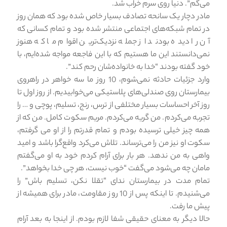
می‌گم”. دنیا روی سرم خراب شد.
مادر دچار یک سانحه تصادف بسیار خاص شده بود که همان روز
در تمام شبکه‌های اجتماعی منتشر شده بود و تمام کسانی که
آن را دیده بودند از جمله نزدیک‌ترین اقوام ما که هنوز
نمی‌دانستند این ما هستیم که با این فاجعه مواجه شده‌ایم، با
خود گفته بودند “خدا به خانواده‌شان رحم کند”.
وارد جزئیات حادثه نمی‌شوم، 10 روز ما سه خواهر در راهروی
بیمارستان روی صندلی‌های پلاستیکی می‌خوابیدیم. از روز اول تا
روز آخر احساسات بسیار مختلفی از ترس، رنج، تسلیم، پوچی و … را
تجربه می‌کردم. من گریه می‌کردم. مریم سکوت کامل. من که از
همه چیز خیلی ترسیده بودم و تمام قدرتم را از او می گرفتم،
سکوت او نیز من را می‌ترساند. تلاش می‌کرد واقع‌گرا باشد و امید
واهی به من ندهد. هر بار برای آرام کردم خود به او می‌گفتم
مامان چه می‌شود می‌گفت “خوب نیست، هر چی خدا بخواهد”.
تمام مدت در بیمارستان ندای “تقلا نکن، تسلیم باش” را
می‌شنیدم. تا اینکه پس از 10 روز مقاومت، مادر برای همیشه از
پیش ما رفت.
حالا دیگر به معنای حقیقی شفا لازم بودم. از اینجا به بعد آرام