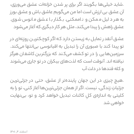
.شاید خیلی‌ها بگویند اگر برای پر شدن خزانه‌ات عشق می‌ورزی،
آن عشق بی ارزش است اما من می‌گویم عاشق باش و عشق بورز
به هر دلیل ممكن و ناممكنی. بگذار با عشق مانوس شوی.
عشق راهش را پیدا می‌كند، مثل هر كار دیگری كه آغاز می‌شود
عشق آنقدر تمایل به زیستن دارد كه اگر كوچكترین روزنه‌ای در
تو پیدا كند با صبوری آن را تبدیل به اقیانوسی بی‌انتها می‌كند.
سرزمین‌هایی را در تو كشف می‌كند كه بزرگترین كاشفان هرگز
نیافته اند. آنوقت است كه لذت‌های بیكران در تو جاری می‌شوند
و كله قندها در دلت آب
.هیچ چیزی در این جهان پاینده‌تر از عشق، حتی در جزئی‌ترین
جزئیاتِ زندگی، نیست. اگر از همان جزئی‌ترین‌ها آغاز كنی، تو را به
كلیتی به اندازه­‌ی كلِ كائنات تبدیل خواهد كرد و تو، بی‌نهایت
خواهی شد
اسفند ۴, ۱۴۰۱